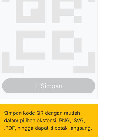
Simpan
Simpan kode QR dengan mudah
dalam pilihan ekstensi .PNG, .SVG,
.PDF, hingga dapat dicetak langsung.