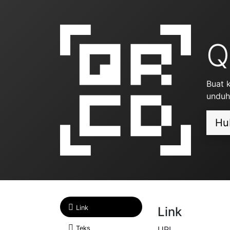
Q
Buat 
unduh
Hu
Link
Link
Teks
URL